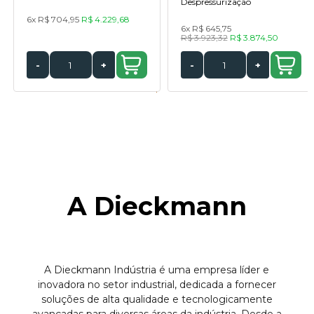
Despressurização
6x
R$ 704,95
R$ 4.229,68
6x
R$ 645,75
R$ 3.923,32
R$ 3.874,50
-
+
-
+
A Dieckmann
A Dieckmann Indústria é uma empresa líder e
inovadora no setor industrial, dedicada a fornecer
soluções de alta qualidade e tecnologicamente
avançadas para diversas áreas da indústria. Desde a