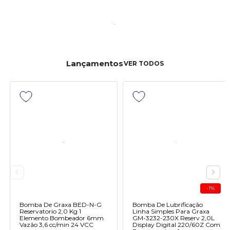
Lançamentos
VER TODOS
-1%
Bomba De Graxa BED-N-G
Bomba De Lubrificação
Reservatorio 2,0 Kg 1
Linha Simples Para Graxa
Elemento Bombeador 6mm
GM-3232-230X Reserv 2,0L
Vazão 3,6 cc/min 24 VCC
Display Digital 220/60Z Com