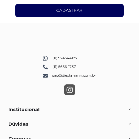
CADASTRAR
(11) 974544187
(11) 5666-1737
sac@dieckmann.com.br
Institucional
Dúvidas
Compras