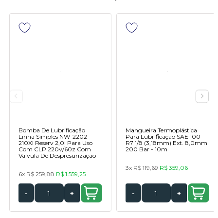
Bomba De Lubrificação
Mangueira Termoplástica
Linha Simples NW-2202-
Para Lubrificação SAE 100
210XI Reserv 2,0l Para Uso
R7 1/8 (3,18mm) Ext. 8,0mm
Com CLP 220v/60z Com
200 Bar - 10m
Valvula De Despresurização
3x
R$ 119,69
R$ 359,06
6x
R$ 259,88
R$ 1.559,25
-
+
-
+