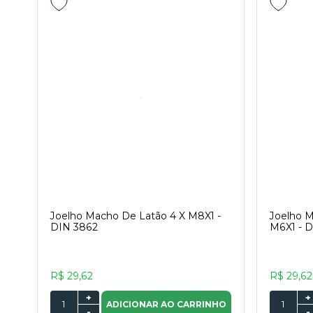
Joelho Macho De Latão 4 X M8X1 -
Joelho 
DIN 3862
M6X1 - 
R$ 29,62
R$ 29,62
+
+
ADICIONAR AO CARRINHO
-
-