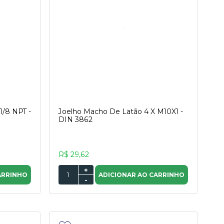
1/8 NPT -
Joelho Macho De Latão 4 X M10X1 -
DIN 3862
R$ 29,62
+
ARRINHO
ADICIONAR AO CARRINHO
-