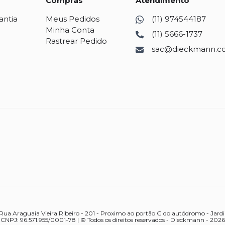
Compras
Atendimento
antia
Meus Pedidos
(11) 974544187
Minha Conta
(11) 5666-1737
Rastrear Pedido
sac@dieckmann.c
ua Araguaia Vieira Ribeiro - 201 - Proximo ao portão G do autódromo - Jardi
CNPJ: 96.571.955/0001-78 | © Todos os direitos reservados - Dieckmann - 2026