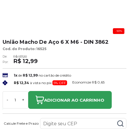
-90%
União Macho De Aço 6 X M6 - DIN 3862
Cod. do Produto: 16525
De:
R$ 137,20
R$ 12,99
Por:
1x
de
R$ 12,99
no cartão de crédito
Economize
R$ 0,65
R$ 12,34
à vista no pix
5% OFF
ADICIONAR AO CARRINHO
-
+
Calcule Frete e Prazo