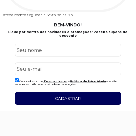
Atendimento
Segunda à Sexta 8h às 17h
BEM-VINDO!
Fique por dentro das novidades e promoções! Receba cupons de
desconto
Concordo com os
Termos de uso
e
Politica de Privacidade
e aceito
receber e-mails com novidades e promoções.
CADASTRAR