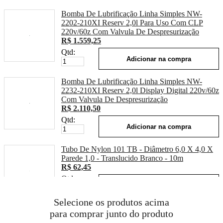
Bomba De Lubrificação Linha Simples NW-
2202-210XI Reserv 2,0l Para Uso Com CLP
220v/60z Com Valvula De Despresurização
R$ 1.559,25
Qtd:
Adicionar na compra
Bomba De Lubrificação Linha Simples NW-
2232-210XI Reserv 2,0l Display Digital 220v/60z
Com Valvula De Despresurização
R$ 2.110,50
Qtd:
Adicionar na compra
Tubo De Nylon 101 TB - Diâmetro 6,0 X 4,0 X
Parede 1,0 - Translucido Branco - 10m
R$ 62,45
Qtd:
Adicionar na compra
Selecione os produtos acima
Tubo De Nylon 101 Tb - Diâmetro 4,0 X 2,4 X
para comprar junto do produto
Parede 0,8 - Translucido Branco - 10m