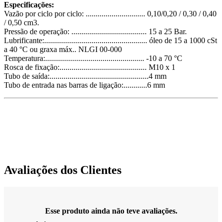
Especificações:
Vazão por ciclo por ciclo: .............................. 0,10/0,20 / 0,30 / 0,40
/ 0,50 cm3.
Pressão de operação: ...................................... 15 a 25 Bar.
Lubrificante:.................................................... óleo de 15 a 1000 cSt
a 40 °C ou graxa máx.. NLGI 00-000
Temperatura:.................................................. -10 a 70 °C
Rosca de fixação:............................................ M10 x 1
Tubo de saída:..................................................4 mm
Tubo de entrada nas barras de ligação:............6 mm
Avaliações dos Clientes
Esse produto ainda não teve avaliações.